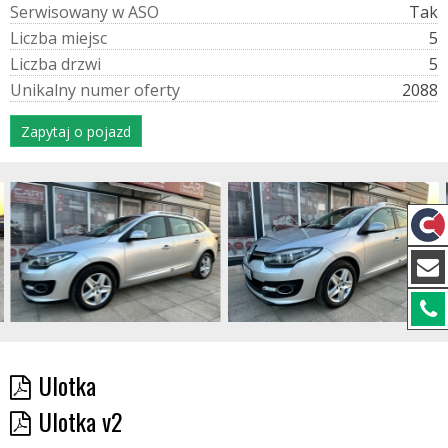
S
e
r
w
i
s
o
w
a
n
y
w
A
S
O
Tak
L
i
c
z
b
a
m
i
e
j
s
c
5
L
i
c
z
b
a
d
r
z
w
i
5
U
n
i
k
a
l
n
y
n
u
m
e
r
o
f
e
r
t
y
2088
Zapytaj o pojazd
Ulotka
Ulotka v2