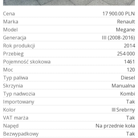
C
e
n
a
17 900.00 PLN
M
a
r
k
a
Renault
M
o
d
e
l
Megane
G
e
n
e
r
a
c
j
a
III (2008-2016)
R
o
k
p
r
o
d
u
k
c
j
i
2014
P
r
z
e
b
i
e
g
254 000
P
o
j
e
m
n
o
ś
ć
s
k
o
k
o
w
a
1461
M
o
c
120
T
y
p
p
a
l
i
w
a
Diesel
S
k
r
z
y
n
i
a
Manualna
T
y
p
n
a
d
w
o
z
i
a
Kombi
I
m
p
o
r
t
o
w
a
n
y
Tak
K
o
l
o
r
Srebrny
V
A
T
m
a
r
ż
a
Tak
N
a
p
ę
d
Na przednie koła
B
e
z
w
y
p
a
d
k
o
w
y
Tak