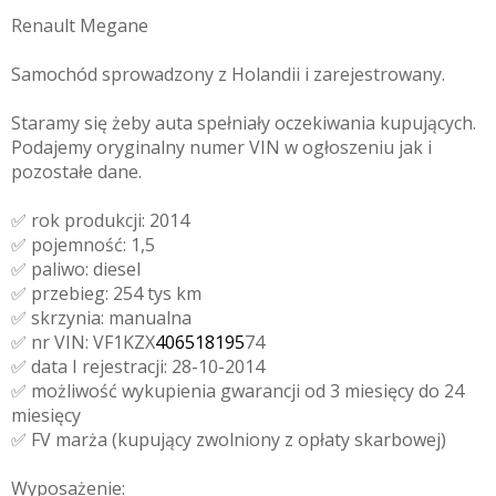
Renault Megane
Samochód sprowadzony z Holandii i zarejestrowany.
Staramy się żeby auta spełniały oczekiwania kupujących.
Podajemy oryginalny numer VIN w ogłoszeniu jak i
pozostałe dane.
✅ rok produkcji: 2014
✅ pojemność: 1,5
✅ paliwo: diesel
✅ przebieg: 254 tys km
✅ skrzynia: manualna
✅ nr VIN: VF1KZX
406518195
74
✅ data I rejestracji: 28-10-2014
✅ możliwość wykupienia gwarancji od 3 miesięcy do 24
miesięcy
✅ FV marża (kupujący zwolniony z opłaty skarbowej)
Wyposażenie: