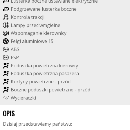
L
u
s
t
e
r
k
a
b
o
c
z
n
e
u
s
t
a
w
i
a
n
e
e
l
e
k
t
r
y
c
z
n
i
e
P
o
d
g
r
z
e
w
a
n
e
l
u
s
t
e
r
k
a
b
o
c
z
n
e
K
o
n
t
r
o
l
a
t
r
a
k
c
j
i
L
a
m
p
y
p
r
z
e
c
i
w
m
g
i
e
l
n
e
W
s
p
o
m
a
g
a
n
i
e
k
i
e
r
o
w
n
i
c
y
F
e
l
g
i
a
l
u
m
i
n
i
o
w
e
1
5
A
B
S
E
S
P
P
o
d
u
s
z
k
a
p
o
w
i
e
t
r
z
n
a
k
i
e
r
o
w
c
y
P
o
d
u
s
z
k
a
p
o
w
i
e
t
r
z
n
a
p
a
s
a
ż
e
r
a
K
u
r
t
y
n
y
p
o
w
i
e
t
r
z
n
e
-
p
r
z
ó
d
B
o
c
z
n
e
p
o
d
u
s
z
k
i
p
o
w
i
e
t
r
z
n
e
-
p
r
z
ó
d
W
y
c
i
e
r
a
c
z
k
i
OPIS
Dzisiaj przedstawiamy państwu: