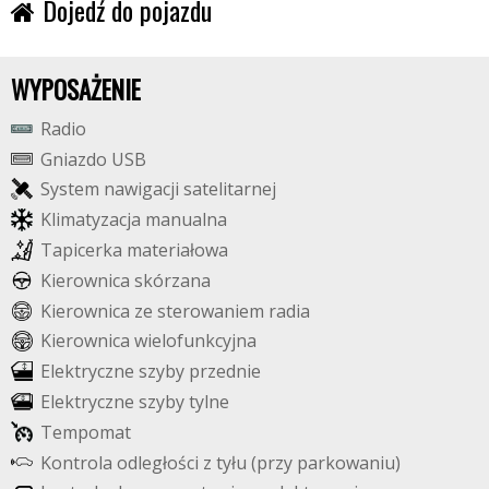
Dojedź do pojazdu
WYPOSAŻENIE
R
a
d
i
o
G
n
i
a
z
d
o
U
S
B
S
y
s
t
e
m
n
a
w
i
g
a
c
j
i
s
a
t
e
l
i
t
a
r
n
e
j
K
l
i
m
a
t
y
z
a
c
j
a
m
a
n
u
a
l
n
a
T
a
p
i
c
e
r
k
a
m
a
t
e
r
i
a
ł
o
w
a
K
i
e
r
o
w
n
i
c
a
s
k
ó
r
z
a
n
a
K
i
e
r
o
w
n
i
c
a
z
e
s
t
e
r
o
w
a
n
i
e
m
r
a
d
i
a
K
i
e
r
o
w
n
i
c
a
w
i
e
l
o
f
u
n
k
c
y
j
n
a
E
l
e
k
t
r
y
c
z
n
e
s
z
y
b
y
p
r
z
e
d
n
i
e
E
l
e
k
t
r
y
c
z
n
e
s
z
y
b
y
t
y
l
n
e
T
e
m
p
o
m
a
t
K
o
n
t
r
o
l
a
o
d
l
e
g
ł
o
ś
c
i
z
t
y
ł
u
(
p
r
z
y
p
a
r
k
o
w
a
n
i
u
)