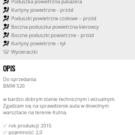
P
o
d
u
s
z
k
a
p
o
w
i
e
t
r
z
n
a
p
a
s
a
ż
e
r
a
K
u
r
t
y
n
y
p
o
w
i
e
t
r
z
n
e
-
p
r
z
ó
d
P
o
d
u
s
z
k
i
p
o
w
i
e
t
r
z
n
e
c
z
o
ł
o
w
e
–
p
r
z
ó
d
B
o
c
z
n
a
p
o
d
u
s
z
k
a
p
o
w
i
e
t
r
z
n
a
k
i
e
r
o
w
c
y
B
o
c
z
n
e
p
o
d
u
s
z
k
i
p
o
w
i
e
t
r
z
n
e
-
p
r
z
ó
d
K
u
r
t
y
n
y
p
o
w
i
e
t
r
z
n
e
-
t
y
ł
W
y
c
i
e
r
a
c
z
k
i
OPIS
Do sprzedania:
BMW 520
w bardzo dobrym stanie technicznym i wizualnym.
Zgadzam się na sprawdzenie auta w dowolnym
warsztacie na terenie Kutna.
✅ rok produkcji: 2015
✅ pojemność: 2,0