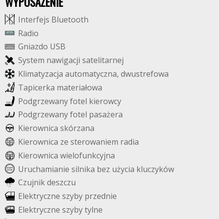
WYPOSAŻENIE
I
n
t
e
r
f
e
j
s
B
l
u
e
t
o
o
t
h
R
a
d
i
o
G
n
i
a
z
d
o
U
S
B
S
y
s
t
e
m
n
a
w
i
g
a
c
j
i
s
a
t
e
l
i
t
a
r
n
e
j
K
l
i
m
a
t
y
z
a
c
j
a
a
u
t
o
m
a
t
y
c
z
n
a
,
d
w
u
s
t
r
e
f
o
w
a
T
a
p
i
c
e
r
k
a
m
a
t
e
r
i
a
ł
o
w
a
P
o
d
g
r
z
e
w
a
n
y
f
o
t
e
l
k
i
e
r
o
w
c
y
P
o
d
g
r
z
e
w
a
n
y
f
o
t
e
l
p
a
s
a
ż
e
r
a
K
i
e
r
o
w
n
i
c
a
s
k
ó
r
z
a
n
a
K
i
e
r
o
w
n
i
c
a
z
e
s
t
e
r
o
w
a
n
i
e
m
r
a
d
i
a
K
i
e
r
o
w
n
i
c
a
w
i
e
l
o
f
u
n
k
c
y
j
n
a
U
r
u
c
h
a
m
i
a
n
i
e
s
i
l
n
i
k
a
b
e
z
u
ż
y
c
i
a
k
l
u
c
z
y
k
ó
w
C
z
u
j
n
i
k
d
e
s
z
c
z
u
E
l
e
k
t
r
y
c
z
n
e
s
z
y
b
y
p
r
z
e
d
n
i
e
E
l
e
k
t
r
y
c
z
n
e
s
z
y
b
y
t
y
l
n
e