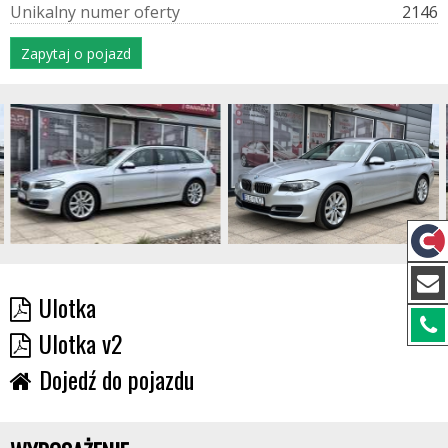
U
n
i
k
a
l
n
y
n
u
m
e
r
o
f
e
r
t
y
2146
Zapytaj o pojazd
Ulotka
Ulotka v2
Dojedź do pojazdu