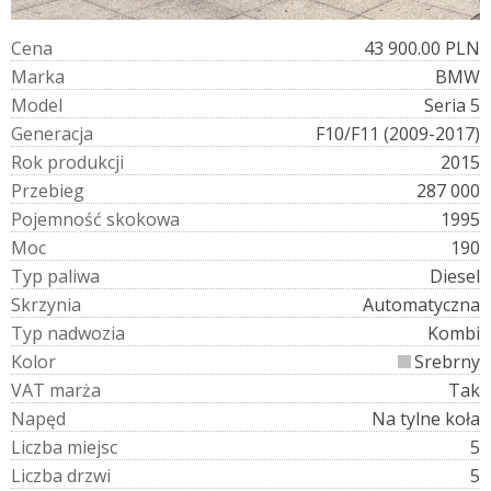
C
e
n
a
43 900.00 PLN
M
a
r
k
a
BMW
M
o
d
e
l
Seria 5
G
e
n
e
r
a
c
j
a
F10/F11 (2009-2017)
R
o
k
p
r
o
d
u
k
c
j
i
2015
P
r
z
e
b
i
e
g
287 000
P
o
j
e
m
n
o
ś
ć
s
k
o
k
o
w
a
1995
M
o
c
190
T
y
p
p
a
l
i
w
a
Diesel
S
k
r
z
y
n
i
a
Automatyczna
T
y
p
n
a
d
w
o
z
i
a
Kombi
K
o
l
o
r
Srebrny
V
A
T
m
a
r
ż
a
Tak
N
a
p
ę
d
Na tylne koła
L
i
c
z
b
a
m
i
e
j
s
c
5
L
i
c
z
b
a
d
r
z
w
i
5