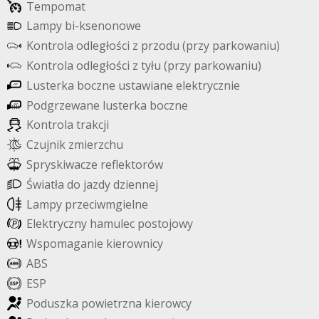
T
e
m
p
o
m
a
t
L
a
m
p
y
b
i
-
k
s
e
n
o
n
o
w
e
K
o
n
t
r
o
l
a
o
d
l
e
g
ł
o
ś
c
i
z
p
r
z
o
d
u
(
p
r
z
y
p
a
r
k
o
w
a
n
i
u
)
K
o
n
t
r
o
l
a
o
d
l
e
g
ł
o
ś
c
i
z
t
y
ł
u
(
p
r
z
y
p
a
r
k
o
w
a
n
i
u
)
L
u
s
t
e
r
k
a
b
o
c
z
n
e
u
s
t
a
w
i
a
n
e
e
l
e
k
t
r
y
c
z
n
i
e
P
o
d
g
r
z
e
w
a
n
e
l
u
s
t
e
r
k
a
b
o
c
z
n
e
K
o
n
t
r
o
l
a
t
r
a
k
c
j
i
C
z
u
j
n
i
k
z
m
i
e
r
z
c
h
u
S
p
r
y
s
k
i
w
a
c
z
e
r
e
f
e
k
t
o
r
ó
w
Ś
w
i
a
t
ł
a
d
o
j
a
z
d
y
d
z
i
e
n
n
e
j
L
a
m
p
y
p
r
z
e
c
i
w
m
g
i
e
l
n
e
E
l
e
k
t
r
y
c
z
n
y
h
a
m
u
l
e
c
p
o
s
t
o
j
o
w
y
W
s
p
o
m
a
g
a
n
i
e
k
i
e
r
o
w
n
i
c
y
A
B
S
E
S
P
P
o
d
u
s
z
k
a
p
o
w
i
e
t
r
z
n
a
k
i
e
r
o
w
c
y