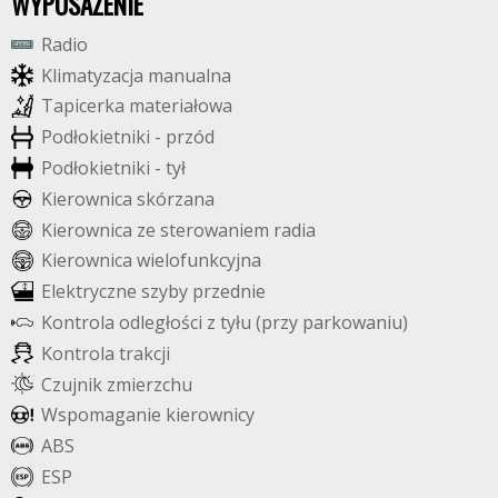
WYPOSAŻENIE
R
a
d
i
o
K
l
i
m
a
t
y
z
a
c
j
a
m
a
n
u
a
l
n
a
T
a
p
i
c
e
r
k
a
m
a
t
e
r
i
a
ł
o
w
a
P
o
d
ł
o
k
i
e
t
n
i
k
i
-
p
r
z
ó
d
P
o
d
ł
o
k
i
e
t
n
i
k
i
-
t
y
ł
K
i
e
r
o
w
n
i
c
a
s
k
ó
r
z
a
n
a
K
i
e
r
o
w
n
i
c
a
z
e
s
t
e
r
o
w
a
n
i
e
m
r
a
d
i
a
K
i
e
r
o
w
n
i
c
a
w
i
e
l
o
f
u
n
k
c
y
j
n
a
E
l
e
k
t
r
y
c
z
n
e
s
z
y
b
y
p
r
z
e
d
n
i
e
K
o
n
t
r
o
l
a
o
d
l
e
g
ł
o
ś
c
i
z
t
y
ł
u
(
p
r
z
y
p
a
r
k
o
w
a
n
i
u
)
K
o
n
t
r
o
l
a
t
r
a
k
c
j
i
C
z
u
j
n
i
k
z
m
i
e
r
z
c
h
u
W
s
p
o
m
a
g
a
n
i
e
k
i
e
r
o
w
n
i
c
y
A
B
S
E
S
P