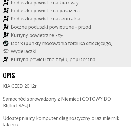
P
o
d
u
s
z
k
a
p
o
w
i
e
t
r
z
n
a
k
i
e
r
o
w
c
y
P
o
d
u
s
z
k
a
p
o
w
i
e
t
r
z
n
a
p
a
s
a
ż
e
r
a
P
o
d
u
s
z
k
a
p
o
w
i
e
t
r
z
n
a
c
e
n
t
r
a
l
n
a
B
o
c
z
n
e
p
o
d
u
s
z
k
i
p
o
w
i
e
t
r
z
n
e
-
p
r
z
ó
d
K
u
r
t
y
n
y
p
o
w
i
e
t
r
z
n
e
-
t
y
ł
I
s
o
f
i
x
(
p
u
n
k
t
y
m
o
c
o
w
a
n
i
a
f
o
t
e
l
i
k
a
d
z
i
e
c
i
ę
c
e
g
o
)
W
y
c
i
e
r
a
c
z
k
i
K
u
r
t
y
n
a
p
o
w
i
e
t
r
z
n
a
z
t
y
ł
u
,
p
o
p
r
z
e
c
z
n
a
OPIS
KIA CEED 2012r
Samochód sprowadzony z Niemiec i GOTOWY DO
REJESTRACJI
Udostępniamy komputer diagnostyczny oraz miernik
lakieru.