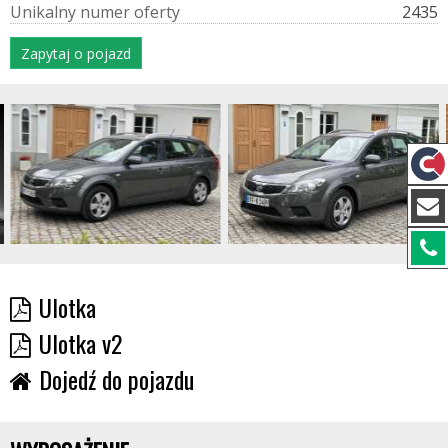
U
n
i
k
a
l
n
y
n
u
m
e
r
o
f
e
r
t
y
2435
Zapytaj o pojazd
Ulotka
Ulotka v2
Dojedź do pojazdu