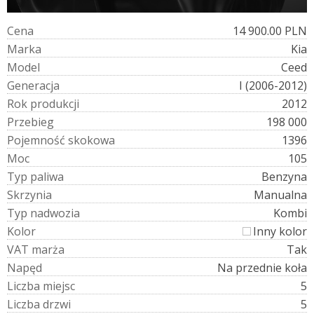
C
e
n
a
14 900.00 PLN
M
a
r
k
a
Kia
M
o
d
e
l
Ceed
G
e
n
e
r
a
c
j
a
I (2006-2012)
R
o
k
p
r
o
d
u
k
c
j
i
2012
P
r
z
e
b
i
e
g
198 000
P
o
j
e
m
n
o
ś
ć
s
k
o
k
o
w
a
1396
M
o
c
105
T
y
p
p
a
l
i
w
a
Benzyna
S
k
r
z
y
n
i
a
Manualna
T
y
p
n
a
d
w
o
z
i
a
Kombi
K
o
l
o
r
Inny kolor
V
A
T
m
a
r
ż
a
Tak
N
a
p
ę
d
Na przednie koła
L
i
c
z
b
a
m
i
e
j
s
c
5
L
i
c
z
b
a
d
r
z
w
i
5