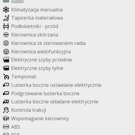
R
a
d
i
o
K
l
i
m
a
t
y
z
a
c
j
a
m
a
n
u
a
l
n
a
T
a
p
i
c
e
r
k
a
m
a
t
e
r
i
a
ł
o
w
a
P
o
d
ł
o
k
i
e
t
n
i
k
i
-
p
r
z
ó
d
K
i
e
r
o
w
n
i
c
a
s
k
ó
r
z
a
n
a
K
i
e
r
o
w
n
i
c
a
z
e
s
t
e
r
o
w
a
n
i
e
m
r
a
d
i
a
K
i
e
r
o
w
n
i
c
a
w
i
e
l
o
f
u
n
k
c
y
j
n
a
E
l
e
k
t
r
y
c
z
n
e
s
z
y
b
y
p
r
z
e
d
n
i
e
E
l
e
k
t
r
y
c
z
n
e
s
z
y
b
y
t
y
l
n
e
T
e
m
p
o
m
a
t
L
u
s
t
e
r
k
a
b
o
c
z
n
e
u
s
t
a
w
i
a
n
e
e
l
e
k
t
r
y
c
z
n
i
e
P
o
d
g
r
z
e
w
a
n
e
l
u
s
t
e
r
k
a
b
o
c
z
n
e
L
u
s
t
e
r
k
a
b
o
c
z
n
e
s
k
ł
a
d
a
n
e
e
l
e
k
t
r
y
c
z
n
i
e
K
o
n
t
r
o
l
a
t
r
a
k
c
j
i
W
s
p
o
m
a
g
a
n
i
e
k
i
e
r
o
w
n
i
c
y
A
B
S