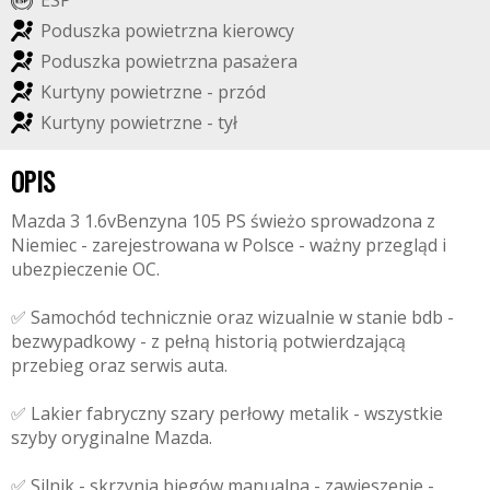
E
S
P
P
o
d
u
s
z
k
a
p
o
w
i
e
t
r
z
n
a
k
i
e
r
o
w
c
y
P
o
d
u
s
z
k
a
p
o
w
i
e
t
r
z
n
a
p
a
s
a
ż
e
r
a
K
u
r
t
y
n
y
p
o
w
i
e
t
r
z
n
e
-
p
r
z
ó
d
K
u
r
t
y
n
y
p
o
w
i
e
t
r
z
n
e
-
t
y
ł
OPIS
Mazda 3 1.6vBenzyna 105 PS świeżo sprowadzona z
Niemiec - zarejestrowana w Polsce - ważny przegląd i
ubezpieczenie OC.
✅ Samochód technicznie oraz wizualnie w stanie bdb -
bezwypadkowy - z pełną historią potwierdzającą
przebieg oraz serwis auta.
✅ Lakier fabryczny szary perłowy metalik - wszystkie
szyby oryginalne Mazda.
✅ Silnik - skrzynia biegów manualna - zawieszenie -