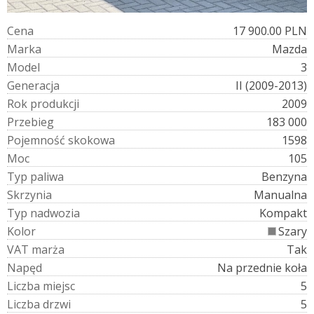
C
e
n
a
17 900.00 PLN
M
a
r
k
a
Mazda
M
o
d
e
l
3
G
e
n
e
r
a
c
j
a
II (2009-2013)
R
o
k
p
r
o
d
u
k
c
j
i
2009
P
r
z
e
b
i
e
g
183 000
P
o
j
e
m
n
o
ś
ć
s
k
o
k
o
w
a
1598
M
o
c
105
T
y
p
p
a
l
i
w
a
Benzyna
S
k
r
z
y
n
i
a
Manualna
T
y
p
n
a
d
w
o
z
i
a
Kompakt
K
o
l
o
r
Szary
V
A
T
m
a
r
ż
a
Tak
N
a
p
ę
d
Na przednie koła
L
i
c
z
b
a
m
i
e
j
s
c
5
L
i
c
z
b
a
d
r
z
w
i
5