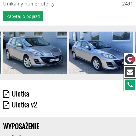
U
n
i
k
a
l
n
y
n
u
m
e
r
o
f
e
r
t
y
2491
Zapytaj o pojazd
Ulotka
Ulotka v2
WYPOSAŻENIE