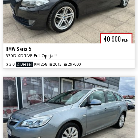
40 900
PLN
BMW Seria 5
530D XDRIVE Full Opcja !!!
3.0
Diesel
KM 258
2013
297000