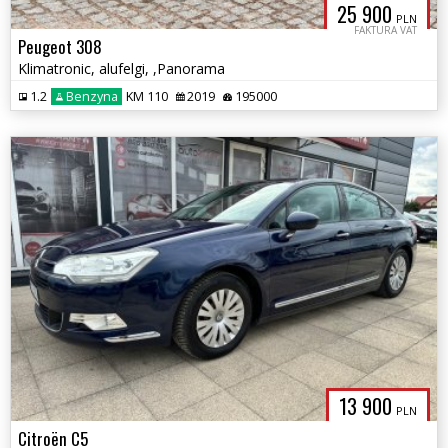
25 900
PLN
FAKTURA VAT
Peugeot 308
Klimatronic, alufelgi, ,Panorama
1.2
Benzyna
KM 110
2019
195000
13 900
PLN
Citroën C5