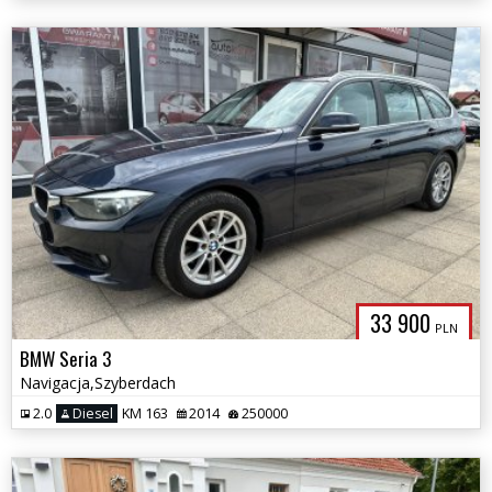
33 900
PLN
BMW Seria 3
Navigacja,Szyberdach
2.0
Diesel
KM 163
2014
250000