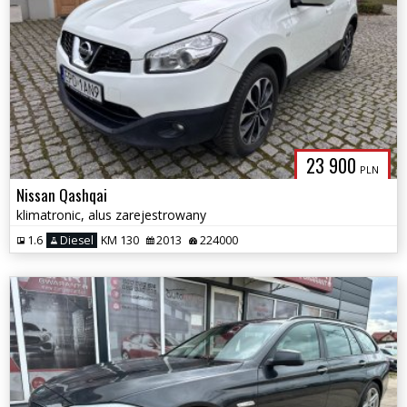
23 900
PLN
Nissan Qashqai
klimatronic, alus zarejestrowany
1.6
Diesel
KM 130
2013
224000