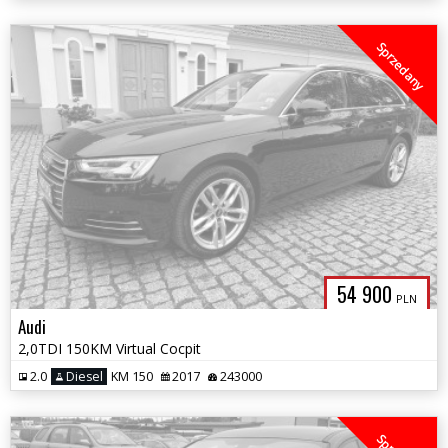
Sprzedany
54 900
PLN
Audi
2,0TDI 150KM Virtual Cocpit
2.0
Diesel
KM 150
2017
243000