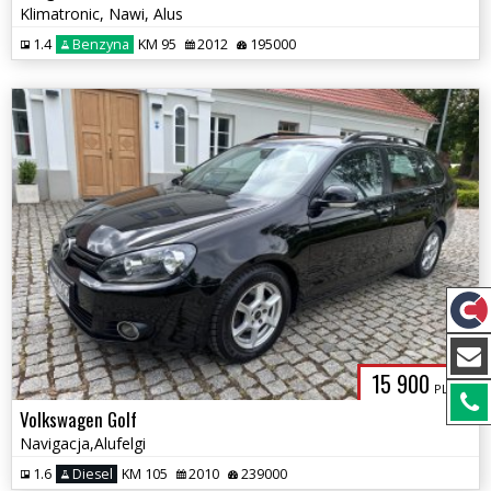
Klimatronic, Nawi, Alus
1.4
Benzyna
KM 95
2012
195000
15 900
PLN
Volkswagen Golf
Navigacja,Alufelgi
1.6
Diesel
KM 105
2010
239000