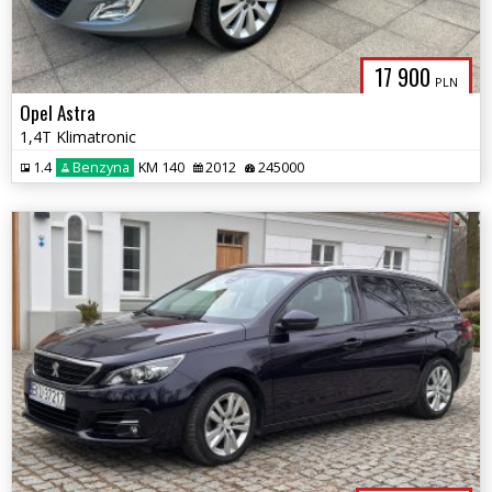
17 900
PLN
Opel Astra
1,4T Klimatronic
1.4
Benzyna
KM 140
2012
245000