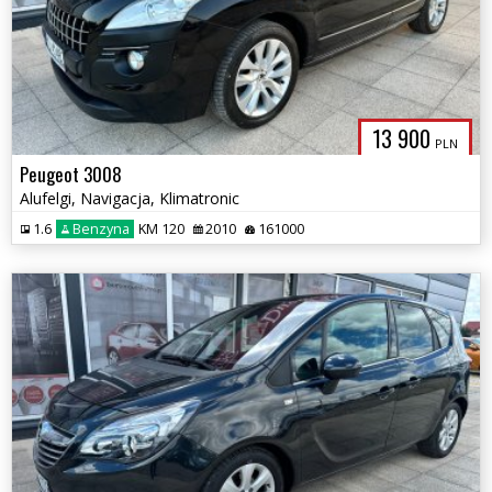
13 900
PLN
Peugeot 3008
Alufelgi, Navigacja, Klimatronic
1.6
Benzyna
KM 120
2010
161000