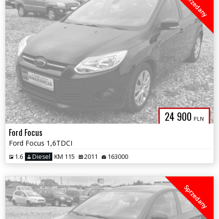
Sprzedany
24 900
PLN
Ford Focus
Ford Focus 1,6TDCI
1.6
Diesel
KM 115
2011
163000
Sprzedany