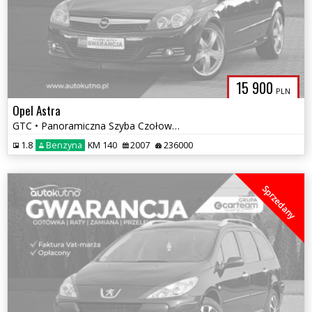
15 900
PLN
Opel Astra
GTC • Panoramiczna Szyba Czołowa • Półskóry • Gwarancja
1.8
Benzyna
KM 140
2007
236000
Sprzedany