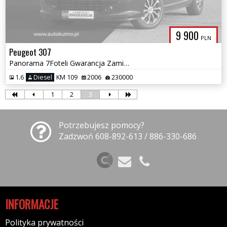
9 900
PLN
Peugeot 307
Panorama 7Foteli Gwarancja Zamiana Raty
1.6
Diesel
KM 109
2006
230000
1
2
3
Potrzebujesz pomocy?
Zadzwoń 608-892-613 / 886-330-686
INFORMACJE
Polityka prywatności