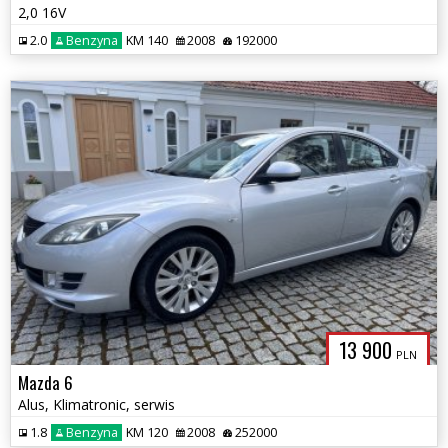
2,0 16V
2.0
Benzyna
KM 140
2008
192000
13 900
PLN
Mazda 6
Alus, Klimatronic, serwis
1.8
Benzyna
KM 120
2008
252000