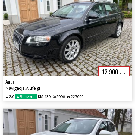
12 900
PLN
Audi
Navigacja,Alufelgi
2.0
Benzyna
KM 130
2006
227000