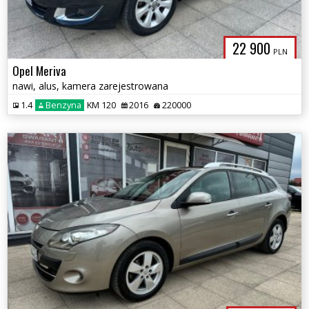
22 900
PLN
Opel Meriva
nawi, alus, kamera zarejestrowana
1.4
Benzyna
KM 120
2016
220000