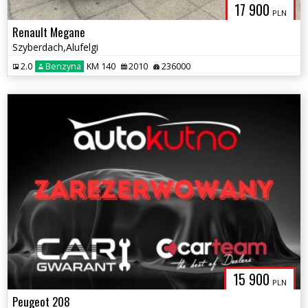
17 900
PLN
Renault Megane
Szyberdach,Alufelgi
2.0
Benzyna
KM 140
2010
236000
15 900
PLN
Peugeot 208